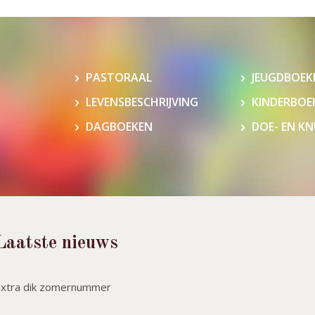
PASTORAAL
JEUGDBOEK
LEVENSBESCHRIJVING
KINDERBOE
DAGBOEKEN
DOE- EN K
Laatste nieuws
Extra dik zomernummer