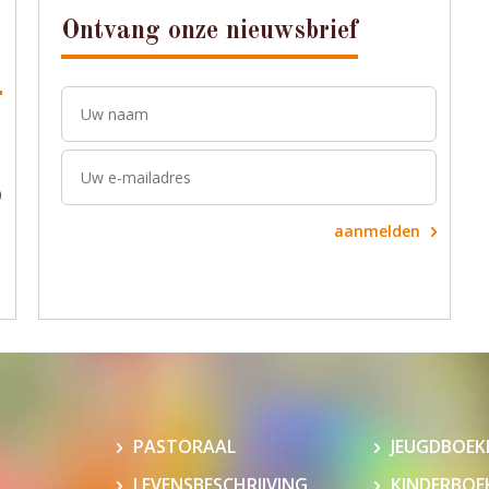
Ontvang onze nieuwsbrief
0
aanmelden
PASTORAAL
JEUGDBOEK
LEVENSBESCHRIJVING
KINDERBOE