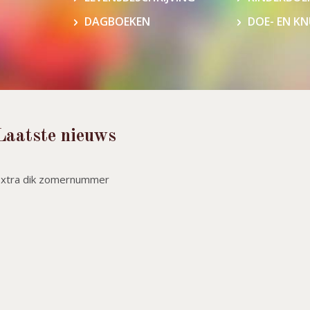
DAGBOEKEN
DOE- EN K
Laatste nieuws
Extra dik zomernummer