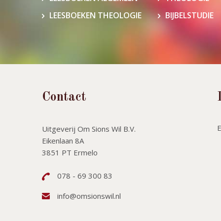
LEESBOEKEN THEOLOGIE
BIJBELSTUDIE
Contact
Uitgeverij Om Sions Wil B.V.
Eikenlaan 8A
3851 PT Ermelo
078 - 69 300 83
info@omsionswil.nl