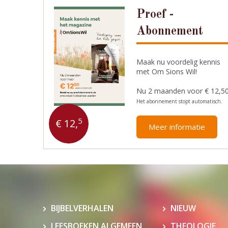
Proef -
Abonnement
Maak nu voordelig kennis
met Om Sions Wil!
Nu 2 maanden voor € 12,5
Het abonnement stopt automatisch.
5
€ 12,
Meer informatie
BIJBELVERHALEN
NIEUW
LEESBOEKEN ALGEMEEN
THEOLOGIE