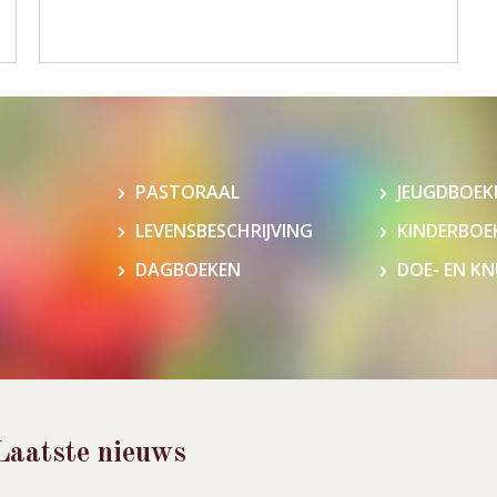
PASTORAAL
JEUGDBOEK
LEVENSBESCHRIJVING
KINDERBOE
DAGBOEKEN
DOE- EN K
Laatste nieuws