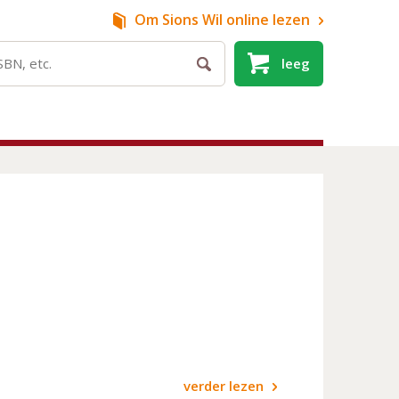
Om Sions Wil
online lezen
leeg
verder lezen